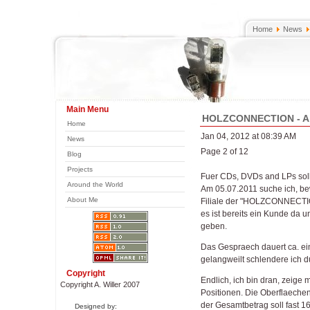
Home
News
Main Menu
HOLZCONNECTION - A 
Home
Jan 04, 2012 at 08:39 AM
News
Page 2 of 12
Blog
Projects
Fuer CDs, DVDs and LPs soll 
Around the World
Am 05.07.2011 suche ich, be
About Me
Filiale der "HOLZCONNECTI
es ist bereits ein Kunde da u
geben.
Das Gespraech dauert ca. ein
gelangweilt schlendere ich 
Copyright
Endlich, ich bin dran, zeige
Copyright A. Willer 2007
Positionen. Die Oberflaech
der Gesamtbetrag soll fast 1
Designed by: