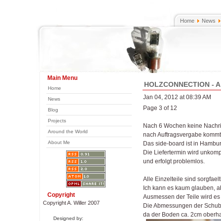
Home
News
Main Menu
HOLZCONNECTION - A 
Home
Jan 04, 2012 at 08:39 AM
News
Page 3 of 12
Blog
Projects
Nach 6 Wochen keine Nachric
Around the World
nach Auftragsvergabe kommt 
About Me
Das side-board ist in Hambur
Die Liefertermin wird unkomp
und erfolgt problemlos.
Alle Einzelteile sind sorgfaelt
Ich kann es kaum glauben, 
Copyright
Ausmessen der Teile wird es
Copyright A. Willer 2007
Die Abmessungen der Schubk
da der Boden ca. 2cm oberhal
Designed by: