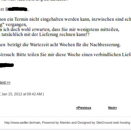
ext >>
 Jan 15, 2012 at 09:42 AM )
<Previous
Next>
http://www.awiller.de/main, Powered by
Mambo
and Designed by SiteGround
web hosting