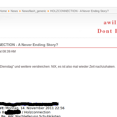
Home
News
Newsflash_generic
HOLZCONNECTION - A Never Ending Story?
awil
Dont 
CTION - A Never Ending Story?
at 08:39 AM
Dienstag" und weitere verstreichen: NIX, es ist also mal wieder Zeit nachzuhaken.