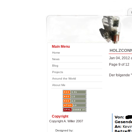
Main Menu
HOLZCONNE
Home
Jan 04, 2012 
News
Page 9 of 12
Blog
Projects
Der folgende "
Around the World
About Me
Copyright
Copyright A. Willer 2007
Designed by: