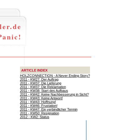
ler.de
Panic!
ARTICLE INDEX
HOLZCONNECTION - A Never Ending Story?
2011 - KW27: Der Auftrag
2011 - KW37: Die Lieferung
2011 - KW37: Die Reklamation
2011 - KW38: Start des Aufbaus
2011 - KW42: Keine Nachbesserung in Sicht?
2011 - KW43: Keine Antwort!
2011 - KW43: Hoffnung!
2011 - KW46: Frustation!
2011 - KW47: Ein verbindlicher Termin
2011 - KW50: Resignation
2012 - KW2: Status