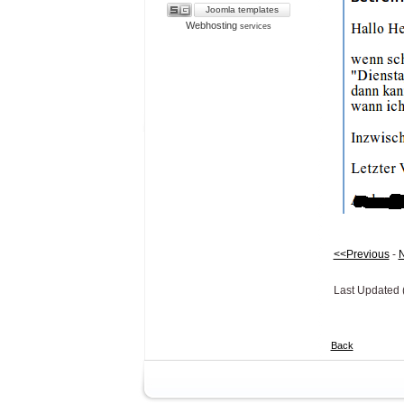
Joomla templates
Webhosting
services
<<Previous
-
N
Last Updated (
Back